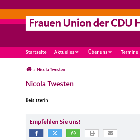
Frauen Union der CDU
Startseite
Aktuelles
Über uns
Termine
Sie sind hier
»
Nicola Twesten
Nicola Twesten
Beisitzerin
Empfehlen Sie uns!