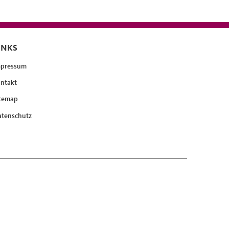
INKS
mpressum
ntakt
temap
tenschutz