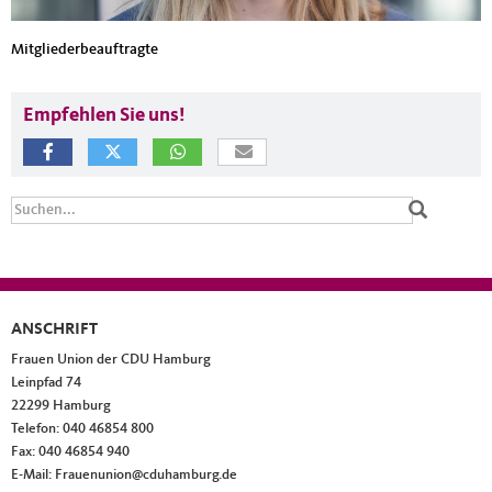
Mitgliederbeauftragte
Empfehlen Sie uns!
Suchformular
Suche
ANSCHRIFT
Fußbereich
Frauen Union der CDU Hamburg
Leinpfad 74
22299
Hamburg
Telefon:
040 46854 800
Fax:
040 46854 940
E-Mail:
Frauenunion@cduhamburg.de