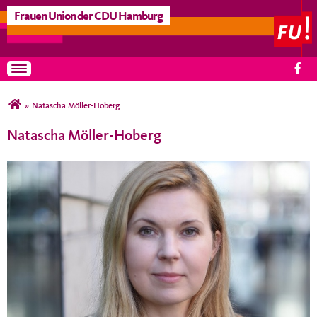
Frauen Union der CDU Hamburg
Toggle navigation
Sie sind hier
»
Natascha Möller-Hoberg
Natascha Möller-Hoberg