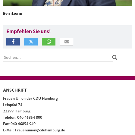
Beisitzerin
Empfehlen Sie uns!
Suchformular
Suche
ANSCHRIFT
Fußbereich
Frauen Union der CDU Hamburg
Leinpfad 74
22299
Hamburg
Telefon:
040 46854 800
Fax:
040 46854 940
E-Mail:
Frauenunion@cduhamburg.de