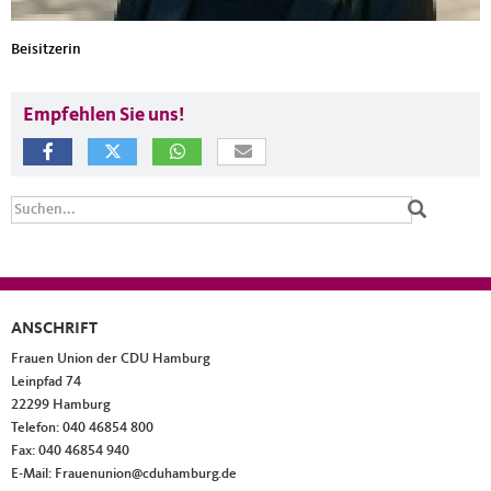
Beisitzerin
Empfehlen Sie uns!
Suchformular
Suche
ANSCHRIFT
Fußbereich
Frauen Union der CDU Hamburg
Leinpfad 74
22299
Hamburg
Telefon:
040 46854 800
Fax:
040 46854 940
E-Mail:
Frauenunion@cduhamburg.de