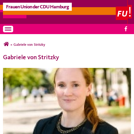
Frauen Union der CDU Hamburg
Toggle navigation
Sie sind hier
»
Gabriele von Stritzky
Gabriele von Stritzky